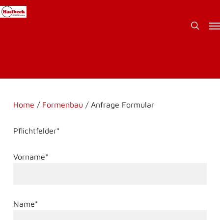
Skip
to
Me
searc
main
content
Home
/
Formenbau
/
Anfrage Formular
Pflichtfelder*
Vorname*
Name*