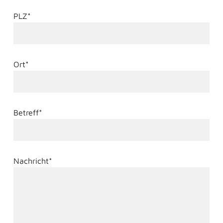
Bitte
lasse
PLZ*
dieses
Feld
leer.
Ort*
Betreff*
Nachricht*