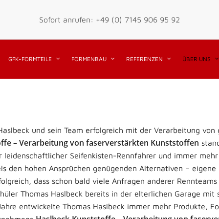
Sofort anrufen: +49 (0) 7145 906 95 92
GFK-FORMTEILE
FORMENBAU
REFERENZEN
ÜBER UNS
Haslbeck und sein Team erfolgreich mit der Verarbeitung von
ffe – Verarbeitung von faserverstärkten Kunststoffen
stand
 leidenschaftlicher Seifenkisten-Rennfahrer und immer meh
ls den hohen Ansprüchen genügenden Alternativen – eigene K
rfolgreich, dass schon bald viele Anfragen anderer Rennteams 
ler Thomas Haslbeck bereits in der elterlichen Garage mit 
 Jahre entwickelte Thomas Haslbeck immer mehr Produkte, F