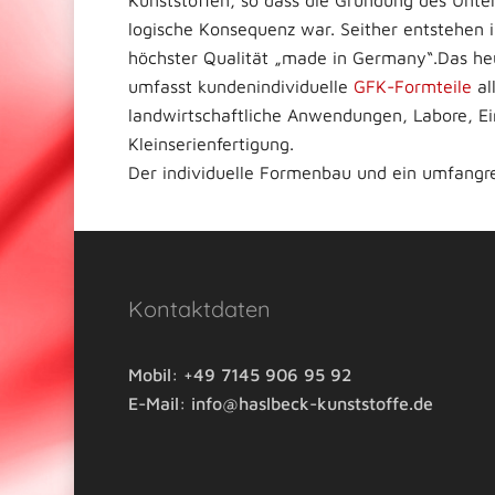
Kunststoffen, so dass die Gründung des Un
logische Konsequenz war. Seither entstehen 
höchster Qualität „made in Germany“.Das he
umfasst kundenindividuelle
GFK-Formteile
al
landwirtschaftliche Anwendungen, Labore, Ein
Kleinserienfertigung.
Der individuelle Formenbau und ein umfangr
Kontaktdaten
Mobil:
+49 7145 906 95 92
E-Mail:
info@haslbeck-kunststoffe.de