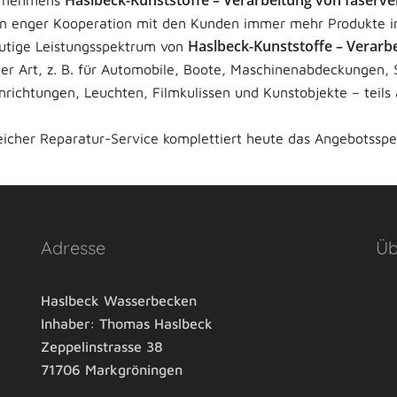
Haslbeck-Kunststoffe – Verarbeitung von faserve
ternehmens
in enger Kooperation mit den Kunden immer mehr Produkte in 
Haslbeck-Kunststoffe – Verarb
utige Leistungsspektrum von
ler Art, z. B. für Automobile, Boote, Maschinenabdeckungen, 
richtungen, Leuchten, Filmkulissen und Kunstobjekte – teils a
eicher Reparatur-Service komplettiert heute das Angebotssp
Adresse
Üb
Haslbeck Wasserbecken
Inhaber: Thomas Haslbeck
Zeppelinstrasse 38
71706 Markgröningen